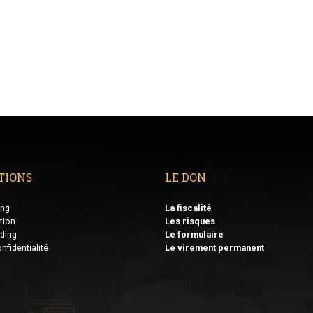
TIONS
LE DON
ing
La fiscalité
tion
Les risques
ding
Le formulaire
nfidentialité
Le virement permanent