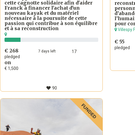
cette cagnotte solidaire afin d'aider
reconstr
Franck à financer l'achat d'un
personn
nouveau kayak et du matériel
d’abando
nécessaire à la poursuite de cette
l’humain
passion qui contribue à son équilibre
pour co
et à sa reconstruction
Villespy 
€ 55
pledged
€ 268
7
days
left
17
pledged
on
€ 1,500
90
FUNDED