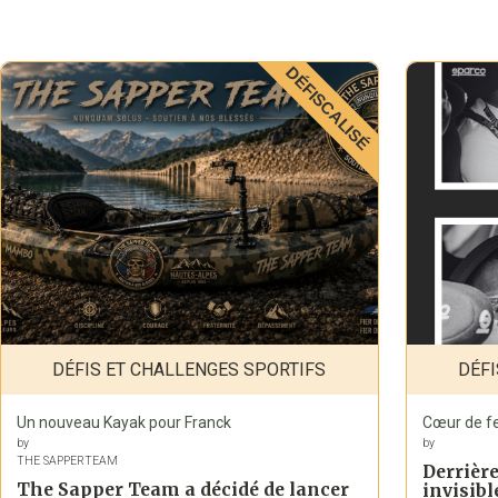
DÉFISCALISÉ
DÉFIS ET CHALLENGES SPORTIFS
DÉFI
Un nouveau Kayak pour Franck
Cœur de f
by
by
THE SAPPERTEAM
Derrière
The Sapper Team a décidé de lancer
invisible