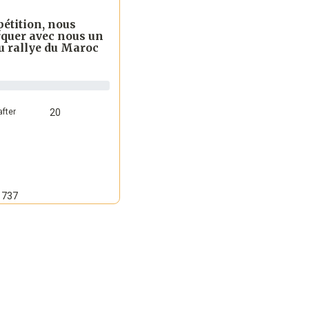
pétition, nous
quer avec nous un
u rallye du Maroc
fter
20
737