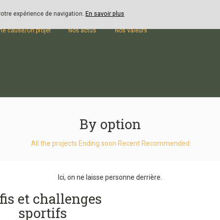
 votre expérience de navigation.
En savoir plus
outenir
Blog
Présentation
ne cause/Un projet
Nos actus
Nos valeurs
By option
All the projects
Ending soon
Recent
Recommended
Ici, on ne laisse personne derrière.
fis et challenges
sportifs