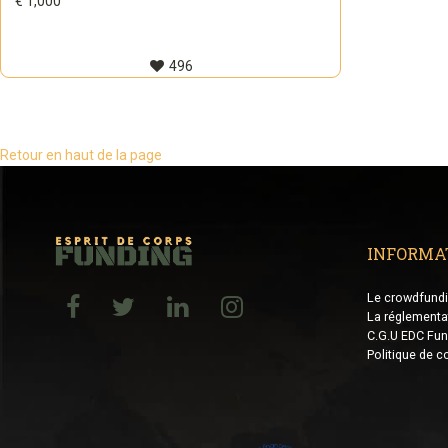
€ 1,000
496
Retour en haut de la page
INFORMA
Le crowdfund
La réglementa
C.G.U EDC Fun
Politique de co