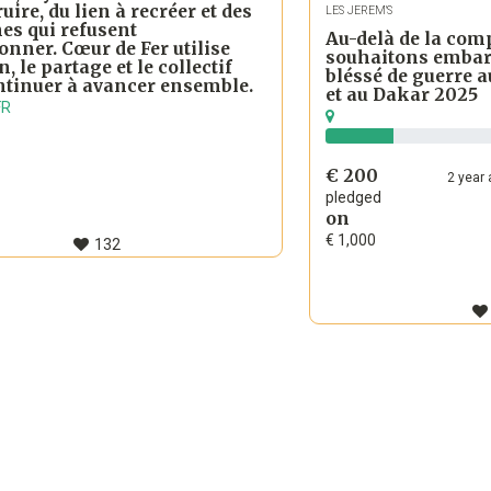
uire, du lien à recréer et des
LES JEREM'S
es qui refusent
Au-delà de la com
nner. Cœur de Fer utilise
souhaitons embar
, le partage et le collectif
bléssé de guerre a
ntinuer à avancer ensemble.
et au Dakar 2025
FR
€ 200
2
year
a
pledged
on
€ 1,000
132