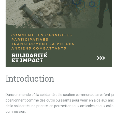
Introduction
Dans un monde où la solidarité et le soutien communautaire n’ont ja
positionnent comme des outils puissants pour venir en aide aux anc
de la solidarité une priorité, en permettant aux amicales et aux col
commission.