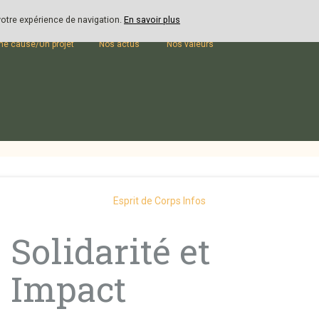
 votre expérience de navigation.
En savoir plus
outenir
Blog
Présentation
ne cause/Un projet
Nos actus
Nos valeurs
Esprit de Corps Infos
Solidarité et
Impact