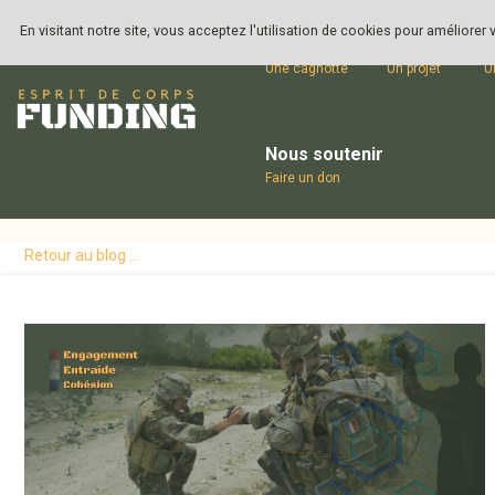
En visitant notre site, vous acceptez l'utilisation de cookies pour améliorer
Ouvrir
Lancer
S
Une cagnotte
Un projet
U
Nous soutenir
Faire un don
Retour au blog ...