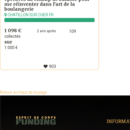
me réinventer dans l'art de la
boulangerie
CHATILLON SUR CHER FR
1 098 €
2
ans
après
109
collectés
sur
1 000 €
903
Retour en haut de la page
INFORMA