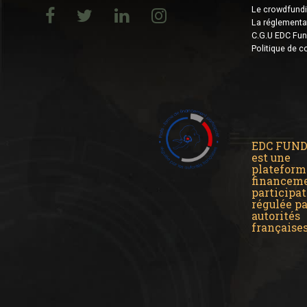
Le crowdfund
La réglementa
C.G.U EDC Fun
Politique de co
EDC FUN
est une
plateform
financem
participat
régulée pa
autorités
française