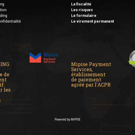
ing
La fiscalité
tion
Les risques
ding
Le formulaire
nfidentialité
Le virement permanent
DING
Mipise Payment
Services,
e de
établissement
ent
de paiement
if
agréé par l'ACPR
r les
s
Powered by MIPISE