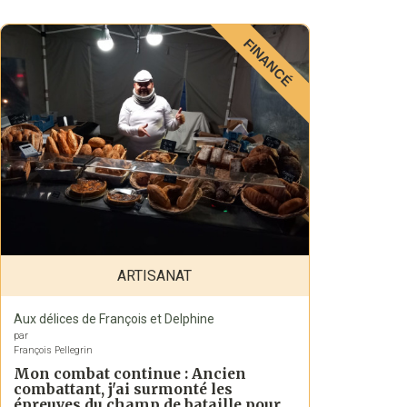
FINANCÉ
ARTISANAT
Aux délices de François et Delphine
par
François Pellegrin
Mon combat continue : Ancien
combattant, j'ai surmonté les
épreuves du champ de bataille pour