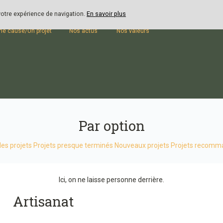
 votre expérience de navigation.
En savoir plus
outenir
Blog
Présentation
ne cause/Un projet
Nos actus
Nos valeurs
Par option
les projets
Projets presque terminés
Nouveaux projets
Projets recomm
Ici, on ne laisse personne derrière.
Artisanat