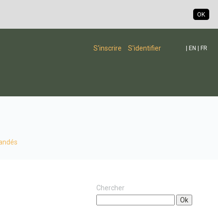
OK
S'inscrire
S'identifier
|
EN
|
FR
andés
Chercher