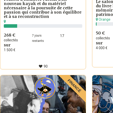
Le salon
nouveau kayak et du matériel
du livre
nécessaire à la poursuite de cette
mémoire 
passion qui contribue à son équilibre
patrimo
et à sa reconstruction
Orange
50 €
268 €
7
jours
17
collectés
collectés
restants
sur
sur
4 000 €
1 500 €
90
FINANCÉ