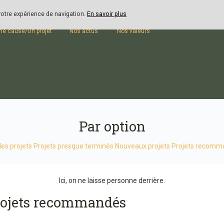
 votre expérience de navigation.
En savoir plus
outenir
Blog
Présentation
ne cause/Un projet
Nos actus
Nos valeurs
Par option
les projets
Projets presque terminés
Nouveaux projets
Projets recomm
Ici, on ne laisse personne derrière.
rojets recommandés