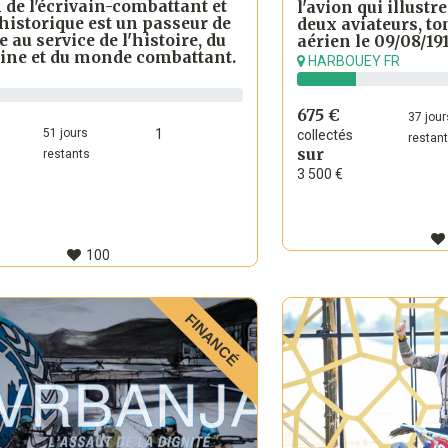
 de l'écrivain-combattant et
l'avion qui illustre
 historique est un passeur de
deux aviateurs, t
au service de l'histoire, du
aérien le 09/08/19
ine et du monde combattant.
HARBOUEY FR
675 €
37
jour
51
jours
1
collectés
restan
sur
restants
3 500 €
100
FINANCÉ