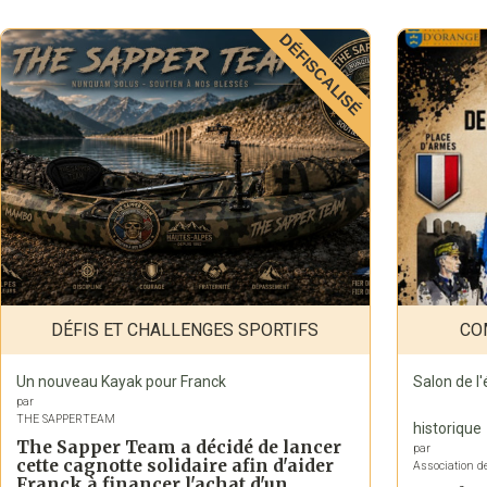
DÉFISCALISÉ
DÉFIS ET CHALLENGES SPORTIFS
CO
Un nouveau Kayak pour Franck
Salon de l'
par
THE SAPPERTEAM
historique
The Sapper Team a décidé de lancer
par
cette cagnotte solidaire afin d'aider
Association d
Franck à financer l'achat d'un