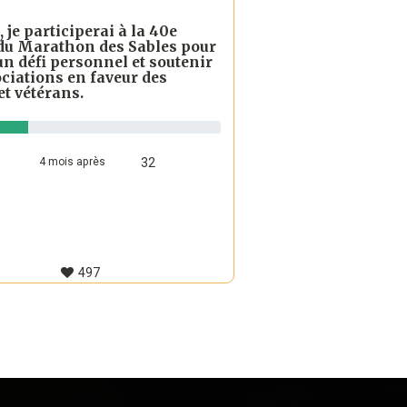
 je participerai à la 40e
 du Marathon des Sables pour
un défi personnel et soutenir
ciations en faveur des
et vétérans.
4
mois
après
32
497