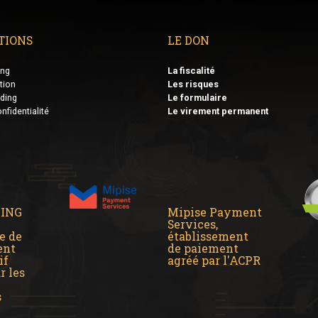
TIONS
LE DON
ing
La fiscalité
tion
Les risques
ding
Le formulaire
nfidentialité
Le virement permanent
DING
Mipise Payment
Services,
e de
établissement
ent
de paiement
if
agréé par l'ACPR
r les
s