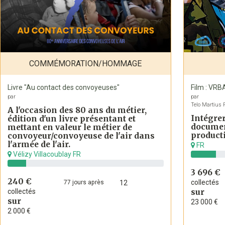
COMMÉMORATION/HOMMAGE
Livre "Au contact des convoyeuses"
Film : VRBA
par
par
Telo Martius 
A l'occasion des 80 ans du métier,
Intégrer
édition d'un livre présentant et
documen
mettant en valeur le métier de
product
convoyeur/convoyeuse de l'air dans
l'armée de l'air.
FR
Vélizy Villacoublay FR
3 696 €
240 €
collectés
77
jours
après
12
collectés
sur
sur
23 000 €
2 000 €