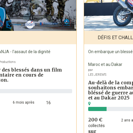
DÉFIS ET CHAL
NJA - l'assaut de la dignité
On embarque un blessé 
Productions
Maroc et au Dakar
 des blessés dans un film
par
taire en cours de
LES JEREM'S
ion.
Au-delà de la com
souhaitons embar
bléssé de guerre a
et au Dakar 2025
6
mois
après
16
200 €
2
ans
a
collectés
sur