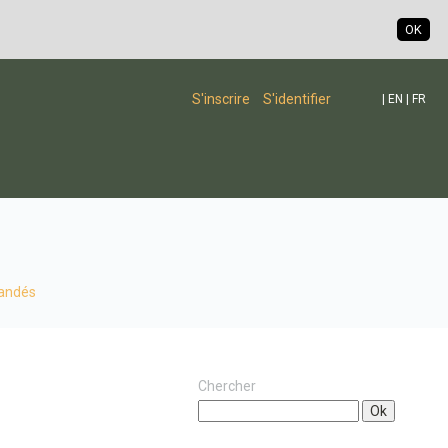
OK
S'inscrire
S'identifier
|
EN
|
FR
andés
Chercher