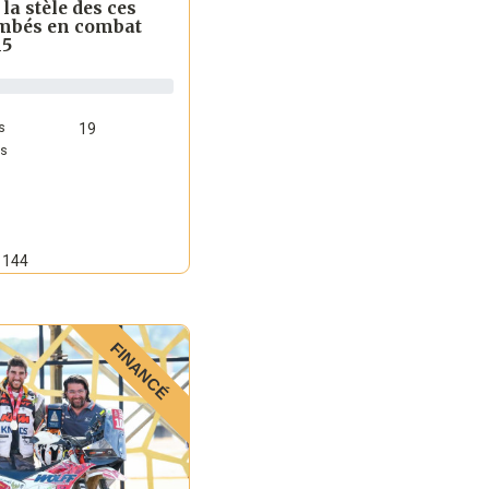
 la stèle des ces
ombés en combat
15
s
19
ts
144
FINANCÉ