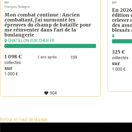
par
par
François Pellegrin
En 2026,
Mon combat continue : Ancien
édition
combattant, j'ai surmonté les
relever 
épreuves du champ de bataille pour
des asso
me réinventer dans l'art de la
blessés 
boulangerie
CHATILLON SUR CHER FR
325 €
1 098 €
2
ans
après
109
collectés
collectés
sur
sur
1 000 €
1 000 €
904
Retour en haut de la page