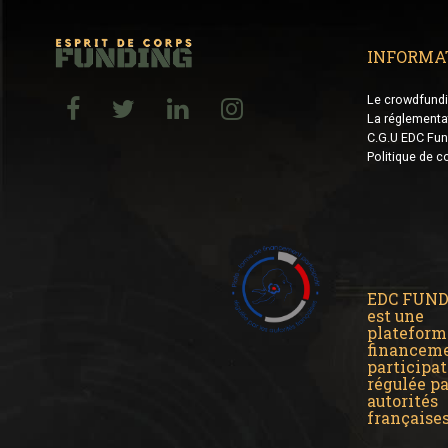
INFORMA
Le crowdfund
La réglementa
C.G.U EDC Fun
Politique de co
EDC FUN
est une
plateform
financem
participat
régulée pa
autorités
française